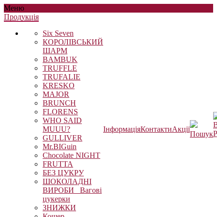
Меню
Продукцiя
Six Seven
КОРОЛІВСЬКИЙ
ШАРМ
BAMBUK
TRUFFLE
TRUFALIE
KRESKO
MAJOR
BRUNCH
FLORENS
WHO SAID
В
MUUU?
Інформація
Контакти
Акції
Р
Пошук
GULLIVER
Mr.BIGuin
Chocolate NIGHT
FRUTTA
БЕЗ ЦУКРУ
ШОКОЛАДНІ
ВИРОБИ_ Вагові
цукерки
ЗНИЖКИ
Кошер