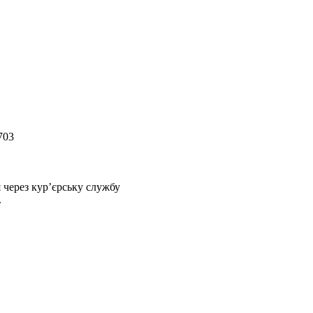
703
 через кур’єрську службу
.