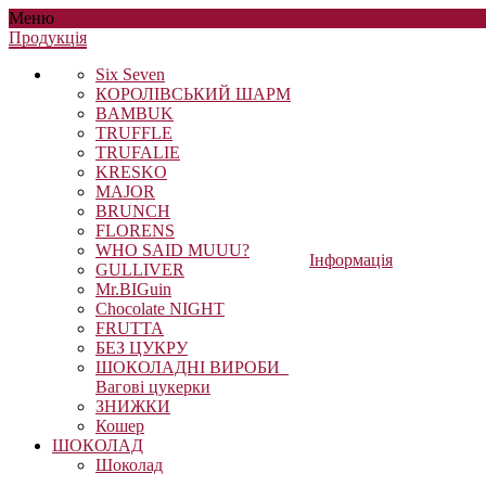
Меню
Продукцiя
Six Seven
КОРОЛІВСЬКИЙ ШАРМ
BAMBUK
TRUFFLE
TRUFALIE
KRESKO
MAJOR
BRUNCH
FLORENS
WHO SAID MUUU?
Інформація
GULLIVER
Mr.BIGuin
Chocolate NIGHT
FRUTTA
БЕЗ ЦУКРУ
ШОКОЛАДНІ ВИРОБИ_
Вагові цукерки
ЗНИЖКИ
Кошер
ШОКОЛАД
Шоколад