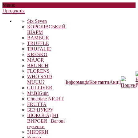
Меню
Продукцiя
Six Seven
КОРОЛІВСЬКИЙ
ШАРМ
BAMBUK
TRUFFLE
TRUFALIE
KRESKO
MAJOR
BRUNCH
FLORENS
WHO SAID
В
MUUU?
Інформація
Контакти
Акції
Р
Пошук
GULLIVER
Mr.BIGuin
Chocolate NIGHT
FRUTTA
БЕЗ ЦУКРУ
ШОКОЛАДНІ
ВИРОБИ_ Вагові
цукерки
ЗНИЖКИ
Кошер