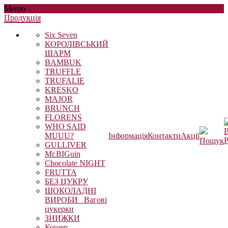
Меню
Продукцiя
Six Seven
КОРОЛІВСЬКИЙ
ШАРМ
BAMBUK
TRUFFLE
TRUFALIE
KRESKO
MAJOR
BRUNCH
FLORENS
WHO SAID
В
MUUU?
Інформація
Контакти
Акції
Р
Пошук
GULLIVER
Mr.BIGuin
Chocolate NIGHT
FRUTTA
БЕЗ ЦУКРУ
ШОКОЛАДНІ
ВИРОБИ_ Вагові
цукерки
ЗНИЖКИ
Кошер