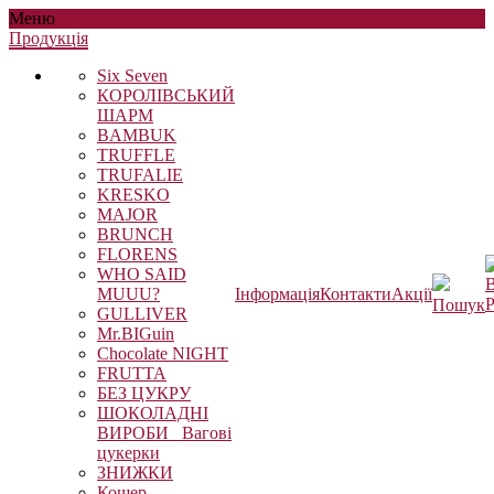
Меню
Продукцiя
Six Seven
КОРОЛІВСЬКИЙ
ШАРМ
BAMBUK
TRUFFLE
TRUFALIE
KRESKO
MAJOR
BRUNCH
FLORENS
WHO SAID
В
MUUU?
Інформація
Контакти
Акції
Р
Пошук
GULLIVER
Mr.BIGuin
Chocolate NIGHT
FRUTTA
БЕЗ ЦУКРУ
ШОКОЛАДНІ
ВИРОБИ_ Вагові
цукерки
ЗНИЖКИ
Кошер