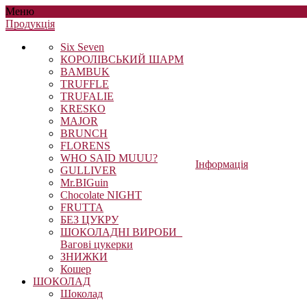
Меню
Продукцiя
Six Seven
КОРОЛІВСЬКИЙ ШАРМ
BAMBUK
TRUFFLE
TRUFALIE
KRESKO
MAJOR
BRUNCH
FLORENS
WHO SAID MUUU?
Інформація
GULLIVER
Mr.BIGuin
Chocolate NIGHT
FRUTTA
БЕЗ ЦУКРУ
ШОКОЛАДНІ ВИРОБИ_
Вагові цукерки
ЗНИЖКИ
Кошер
ШОКОЛАД
Шоколад