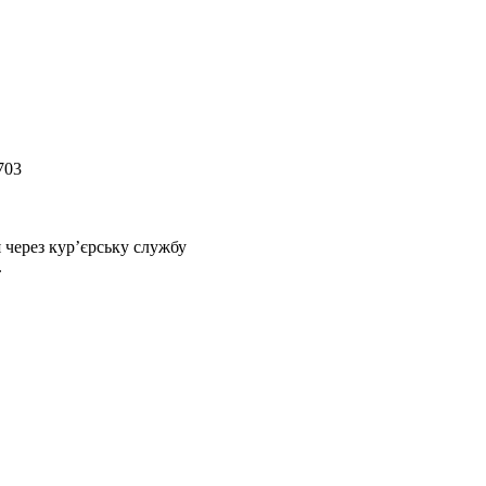
703
 через кур’єрську службу
.