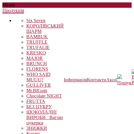
Меню
Продукцiя
Six Seven
КОРОЛІВСЬКИЙ
ШАРМ
BAMBUK
TRUFFLE
TRUFALIE
KRESKO
MAJOR
BRUNCH
FLORENS
WHO SAID
В
MUUU?
Інформація
Контакти
Акції
Р
Пошук
GULLIVER
Mr.BIGuin
Chocolate NIGHT
FRUTTA
БЕЗ ЦУКРУ
ШОКОЛАДНІ
ВИРОБИ_ Вагові
цукерки
ЗНИЖКИ
Кошер