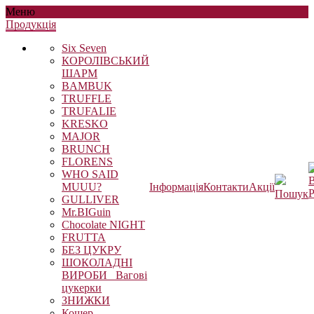
Меню
Продукцiя
Six Seven
КОРОЛІВСЬКИЙ
ШАРМ
BAMBUK
TRUFFLE
TRUFALIE
KRESKO
MAJOR
BRUNCH
FLORENS
WHO SAID
В
MUUU?
Інформація
Контакти
Акції
Р
Пошук
GULLIVER
Mr.BIGuin
Chocolate NIGHT
FRUTTA
БЕЗ ЦУКРУ
ШОКОЛАДНІ
ВИРОБИ_ Вагові
цукерки
ЗНИЖКИ
Кошер