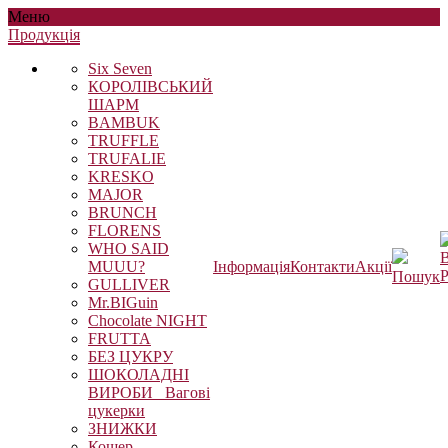
Меню
Продукцiя
Six Seven
КОРОЛІВСЬКИЙ
ШАРМ
BAMBUK
TRUFFLE
TRUFALIE
KRESKO
MAJOR
BRUNCH
FLORENS
WHO SAID
В
MUUU?
Інформація
Контакти
Акції
Р
Пошук
GULLIVER
Mr.BIGuin
Chocolate NIGHT
FRUTTA
БЕЗ ЦУКРУ
ШОКОЛАДНІ
ВИРОБИ_ Вагові
цукерки
ЗНИЖКИ
Кошер