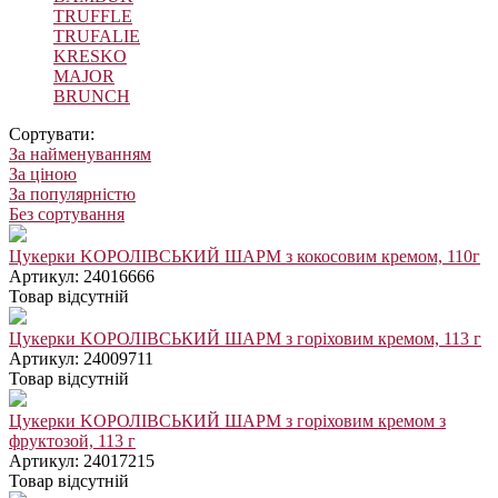
TRUFFLE
TRUFALIE
KRESKO
MAJOR
BRUNCH
Сортувати:
За найменуванням
За ціною
За популярністю
Без сортування
Цукерки KОРОЛІВСЬКИЙ ШАРМ з кокосовим кремом, 110г
Артикул: 24016666
Товар відсутній
Цукерки KОРОЛІВСЬКИЙ ШАРМ з горіховим кремом, 113 г
Артикул: 24009711
Товар відсутній
Цукерки KОРОЛІВСЬКИЙ ШАРМ з горіховим кремом з
фруктозой, 113 г
Артикул: 24017215
Товар відсутній