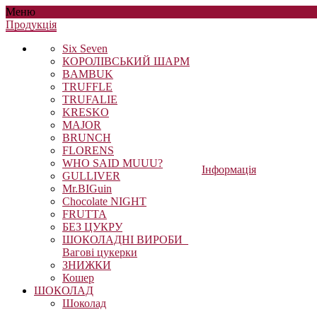
Меню
Продукцiя
Six Seven
КОРОЛІВСЬКИЙ ШАРМ
BAMBUK
TRUFFLE
TRUFALIE
KRESKO
MAJOR
BRUNCH
FLORENS
WHO SAID MUUU?
Інформація
GULLIVER
Mr.BIGuin
Chocolate NIGHT
FRUTTA
БЕЗ ЦУКРУ
ШОКОЛАДНІ ВИРОБИ_
Вагові цукерки
ЗНИЖКИ
Кошер
ШОКОЛАД
Шоколад