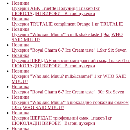
Новинка
Цукерки ABK Trueffle Полуниця 1пакет/1кг
ШОКОЛАДНІ ВИРОБИ_ Вагові цукерки
Новинка
Цукерки TRUFALIE compliment Оrange 1 кг
TRUFALIE
Новинка
Цукерки "Who said Muuu?" з milk shake taste 1,9кг
WHO
SAID MUUU?
Новинка
Цукерки "Royal Charm 6-7 Ice Cream taste" 1,9кг
Six Seven
Новинка
Цукерки ШЕРІДАН кокосово-мигдалевий смак, 1пакет/1кг
ШОКОЛАДНІ ВИРОБИ_ Вагові цукерки
Новинка
Цукерки "Who said Muuu? milk&caramel" 1 кг
WHO SAID
MUUU?
Новинка
Цукерки "Royal Charm 6-7 Ice Cream taste", 90г
Six Seven
Новинка
Цукерки "Who said Muuu?" з шоколадно-горіховим смаком
1,9кг
WHO SAID MUUU?
Новинка
Цукерки ШЕРІДАН трюфельний смак, 1пакет/1кг
ШОКОЛАДНІ ВИРОБИ_ Вагові цукерки
Новинка