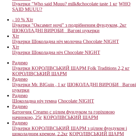
Цукерки "Who said Muuu? milk&chocolate taste 1 кг
WHO
SAID MUUU?
- 10 %
Хіт
Цукерки "Оксамит ночі" з подрібненим фундуком, 2кг
ШОКОЛАДНІ ВИРОБИ_ Вагові цукерки
Хіт
Цукерки Шоколадна ніч молочна
Chocolate NIGHT
Хіт
Цукерки Шоколадна ніч
Chocolate NIGHT
Радимо
Цукерки КОРОЛІВСЬКИЙ ШАРМ Folk Traditions 2,2 кг
КОРОЛІВСЬКИЙ ШАРМ
Радимо
Цукерки Mr. BIGuin , 1 кг
ШОКОЛАДНІ ВИРОБИ_ Вагові
цукерки
Радимо
Шоколадна ніч темна
Chocolate NIGHT
Радимо
Батончик Creamo с цілим фундуком та горіховою
начинкою, 25г
КОРОЛІВСЬКИЙ ШАРМ
Радимо
Цукерки КОРОЛІВСЬКИЙ ШАРМ з цілим фундуком і
шоколадним кремом, 2.2кг
КОРОЛІВСЬКИЙ ШАРМ