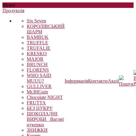
Меню
Продукцiя
Six Seven
КОРОЛІВСЬКИЙ
ШАРМ
BAMBUK
TRUFFLE
TRUFALIE
KRESKO
MAJOR
BRUNCH
FLORENS
WHO SAID
В
MUUU?
Інформація
Контакти
Акції
Р
Пошук
GULLIVER
Mr.BIGuin
Chocolate NIGHT
FRUTTA
БЕЗ ЦУКРУ
ШОКОЛАДНІ
ВИРОБИ_ Вагові
цукерки
ЗНИЖКИ
Кошер