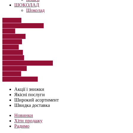
ШОКОЛАД
Шоколад
Six Seven
Королівський Шарм
Truffle
TRUFALIE
KRESKO
MAJOR
BRUNCH
FLORENS
ШОКОЛАДНІ ВИРОБИ
GULLIVER
FRUTTA
Chocolate NIGHT
Акції і знижки
Якісні послуги
Широкий асортимент
Швидка доставка
Новинки
Хіти продажу
Радимо